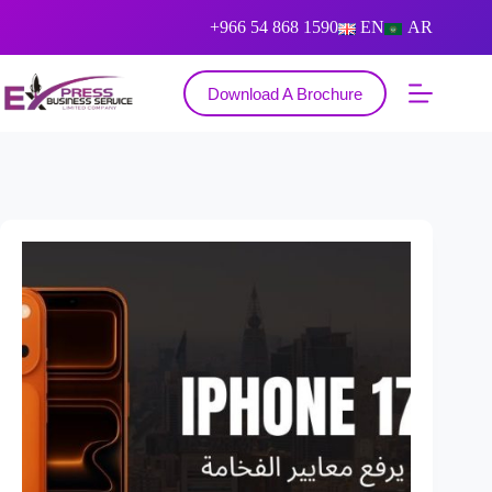
+966 54 868 1590
EN
AR
Download A Brochure