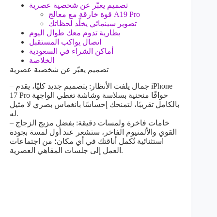
تصميم يعبّر عن شخصية عصرية
قوة خارقة مع معالج A19 Pro
تصوير سينمائي يخلّد لحظاتك
بطارية تدوم معك طوال اليوم
اتصال يواكب المستقبل
أماكن الشراء في السعودية
الخلاصة
تصميم يعبّر عن شخصية عصرية
– جمال يلفت الأنظار: بتصميم جديد كليًا، يقدم iPhone
17 Pro حوافًا منحنية بسلاسة وشاشة تغطي الواجهة
بالكامل تقريبًا، لتمنحك إحساسًا بانغماس بصري لا مثيل
له.
– خامات فاخرة ولمسات دقيقة: بفضل مزيج الزجاج
القوي والألمنيوم الفاخر، ستشعر عند أول لمسة بجودة
استثنائية تُكمل أناقتك في أي مكان؛ من اجتماعات
العمل إلى جلسات المقاهي العصرية.