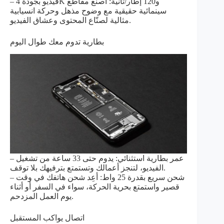
– فيديو بجودة 4K و120 إطار/ثانية: اصنع مقاطع
سينمائية حقيقية مع وضوح مذهل وحركة انسيابية
مثالية لصنّاع المحتوى وعشاق الفيديو.
بطارية تدوم معك طوال اليوم
– عمر بطارية استثنائي: يدوم حتى 33 ساعة من تشغيل
الفيديو، لتنجز أعمالك وتستمتع بترفيهك بلا توقف.
– شحن سريع بقدرة 25 واط: أعِد شحن هاتفك في وقت
قصير واستمتع بحرية الحركة، سواء في السفر أو أثناء
يوم العمل المزدحم.
اتصال يواكب المستقبل